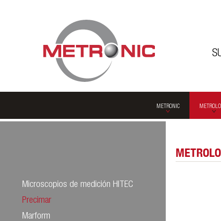
S
METRONIC
METROLO
METROLO
Microscopios de medición HITEC
Precimar
Marform