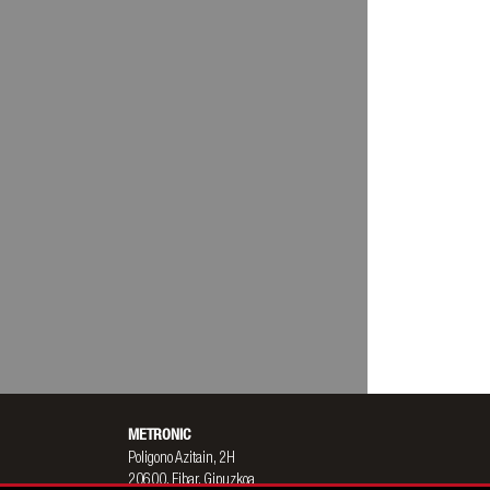
METRONIC
Poligono Azitain, 2H
20600, Eibar, Gipuzkoa